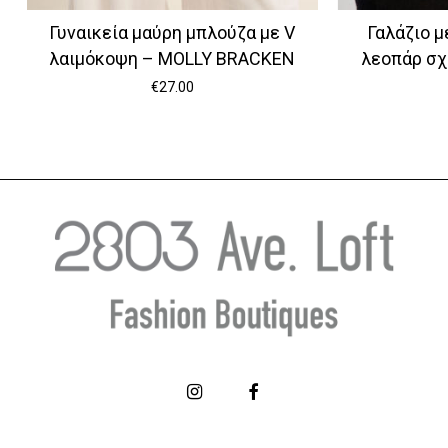
Γυναικεία μαύρη μπλούζα με V
Γαλάζιο μ
λαιμόκοψη – MOLLY BRACKEN
λεοπάρ σχ
€
27.00