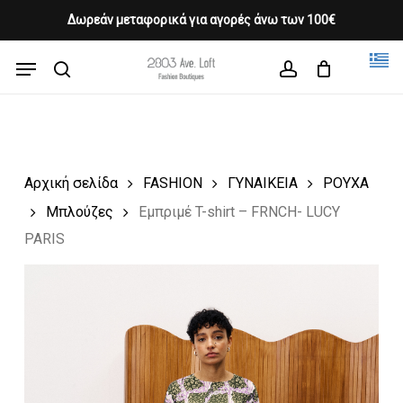
Skip
Δωρεάν μεταφορικά για αγορές άνω των 100€
Products
to
CLOSE
Cart
search
CART
main
Menu
Close
content
search
account
Menu
Αρχική σελίδα
FASHION
ΓΥΝΑΙΚΕΙΑ
ΡΟΥΧΑ
Μπλούζες
Εμπριμέ T-shirt – FRNCH- LUCY
PARIS