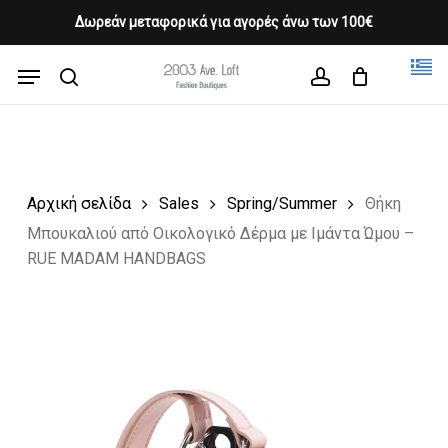
Skip
Δωρεάν μεταφορικά για αγορές άνω των 100€
Products
to
CLOSE
Cart
search
CART
main
Menu
Close
content
search
account
Menu
Αρχική σελίδα
Sales
Spring/Summer
Θήκη
Μπουκαλιού από Οικολογικό Δέρμα με Ιμάντα Ώμου –
RUE MADAM HANDBAGS