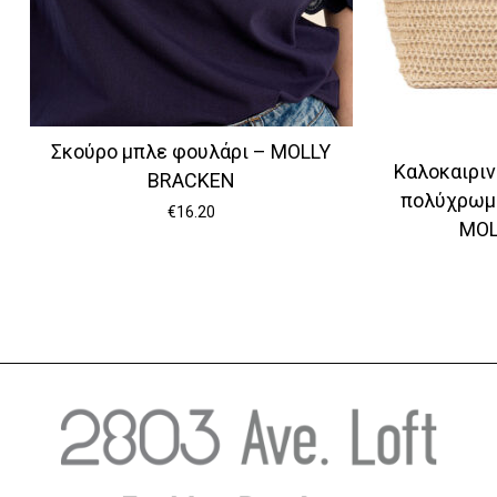
Σκούρο μπλε φουλάρι – MOLLY
Καλοκαιριν
BRACKEN
πολύχρωμ
€
16.20
MOL