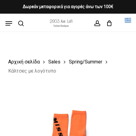
Skip
Δωρεάν μεταφορικά για αγορές άνω των 100€
Products
to
CLOSE
Cart
search
CART
main
Menu
Close
content
search
account
Menu
Αρχική σελίδα
Sales
Spring/Summer
Κάλτσες με λογότυπο