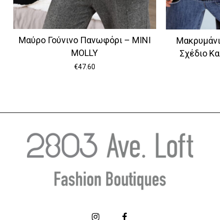
Μαύρο Γούνινο Πανωφόρι – MINI
Μακρυμάνι
MOLLY
Σχέδιο Κα
€
47.60