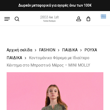
Skip
Δωρεάν μεταφορικά για αγορές άνω των 100€
Products
to
CLOSE
Cart
search
CART
main
Menu
Close
content
search
account
Menu
Αρχική σελίδα
FASHION
ΠΑΙΔΙΚΑ
ΡΟΥΧΑ
ΠΑΙΔΙΚΑ
Κοντομάνικο Φόρεμα με Ιδιαίτερο
Κέντημα στο Μπροστινό Μέρος – MINI MOLLY