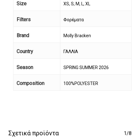
Size
XS, S, M, L, XL
Filters
Φορέματα
Brand
Molly Bracken
Κανένα προϊόν στο
Country
ΓΑΛΛΙΑ
καλάθι σας.
Season
SPRING SUMMER 2026
Go To Shop
Composition
100%POLYESTER
Σχετικά προϊόντα
1/8