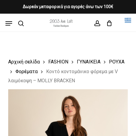
Skip
Δωρεάν μεταφορικά για αγορές άνω των 100€
Products
to
CLOSE
Cart
search
CART
main
Menu
Close
content
search
account
Menu
Αρχική σελίδα
FASHION
ΓΥΝΑΙΚΕΙΑ
ΡΟΥΧΑ
Φορέματα
Κοντό κοντομάνικο φόρεμα με V
λαιμόκοψη – MOLLY BRACKEN