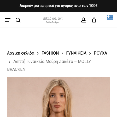
Skip
Δωρεάν μεταφορικά για αγορές άνω των 100€
Products
to
CLOSE
Cart
search
CART
main
Menu
Close
content
search
account
Menu
Αρχική σελίδα
FASHION
ΓΥΝΑΙΚΕΙΑ
ΡΟΥΧΑ
Λεπτή Γυναικεία Μαύρη Ζακέτα – MOLLY
BRACKEN