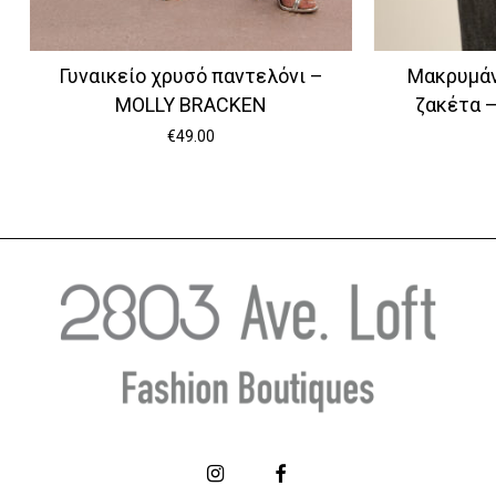
Γυναικείο χρυσό παντελόνι –
Μακρυμάν
MOLLY BRACKEN
ζακέτα 
€
49.00