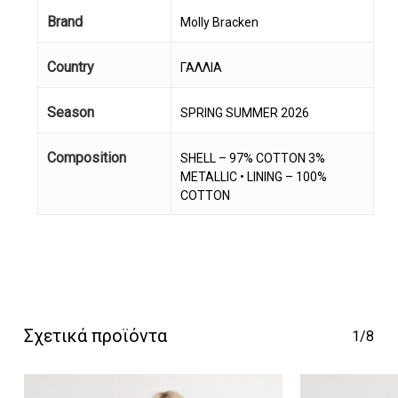
Brand
Molly Bracken
Country
ΓΑΛΛΙΑ
Season
SPRING SUMMER 2026
Composition
SHELL – 97% COTTON 3%
METALLIC • LINING – 100%
Κανένα προϊόν στο
COTTON
καλάθι σας.
Go To Shop
Σχετικά προϊόντα
1/8