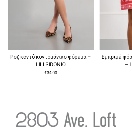
Ροζ κοντό κοντομάνικο φόρεμα –
Εμπριμέ φόρ
LILI SIDONIO
– 
€
34.00