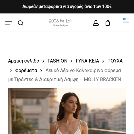
Skip
Δωρεάν μεταφορικά για αγορές άνω των 100€
Products
to
CLOSE
Cart
search
CART
main
Menu
Close
content
search
account
Menu
Αρχική σελίδα
FASHION
ΓΥΝΑΙΚΕΙΑ
ΡΟΥΧΑ
Φορέματα
Λευκό Αέρινο Καλοκαιρινό Φόρεμα
με Τιράντες & Διακριτική Λάμψη – MOLLY BRACKEN