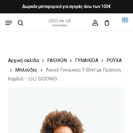
Skip
Δωρεάν μεταφορικά για αγορές άνω των 100€
Products
to
CLOSE
Cart
search
CART
main
Menu
Close
content
search
account
Menu
Αρχική σελίδα
FASHION
ΓΥΝΑΙΚΕΙΑ
ΡΟΥΧΑ
Μπλούζες
Λευκό Γυναικείο T-Shirt με Πράσινη
Καρδιά – LILI SIDONIO