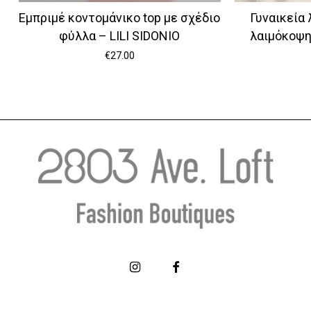
Εμπριμέ κοντομάνικο top με σχέδιο
Γυναικεία 
φύλλα – LILI SIDONIO
λαιμόκοψ
€
27.00