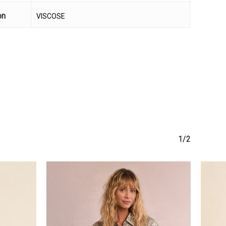
να προϊόν στο καλάθι σας.
on
VISCOSE
Go To Shop
1/2