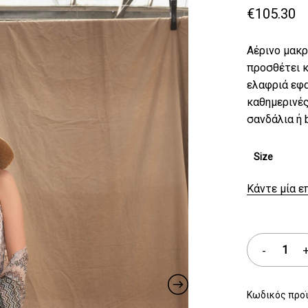
€
105.30
Αέρινο μακρ
προσθέτει κ
ελαφριά εφα
καθημερινές
σανδάλια ή 
Size
Κάντε μία ε
Κωδικός προ