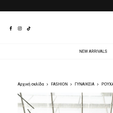
Skip
to
main
Products
content
search
FACEBOOK
INSTAGRAM
TIKTOK
Hit enter t
NEW ARRIVALS
Αρχική σελίδα
FASHION
ΓΥΝΑΙΚΕΙΑ
ΡΟΥΧ