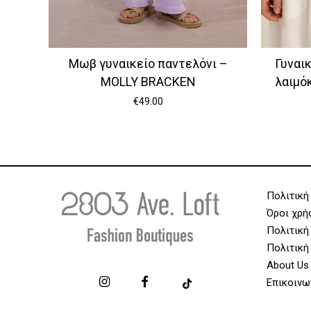
Μωβ γυναικείο παντελόνι –
Γυναι
MOLLY BRACKEN
λαιμό
€
49.00
Πολιτική
Όροι χρή
Πολιτική
Πολιτική
About Us
Επικοινω