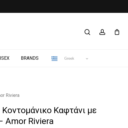
CLOSE
search
account
CART
ISEX
BRANDS
Greek
r Riviera
 Κοντομάνικο Καφτάνι με
– Amor Riviera