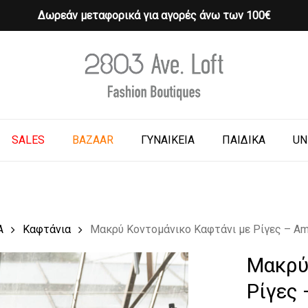
Δωρεάν μεταφορικά για αγορές άνω των 100€
Cart
o search or ESC to close
SALES
BAZAAR
ΓΥΝΑΙΚΕΙΑ
ΠΑΙΔΙΚΑ
UN
Α
Καφτάνια
Μακρύ Κοντομάνικο Καφτάνι με Ρίγες – Amo
Μακρύ
Ρίγες 