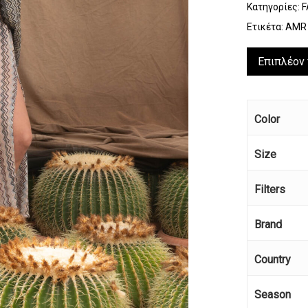
Κατηγορίες:
F
Ετικέτα:
AMR
Επιπλέον
Color
Size
Filters
Brand
Country
Season