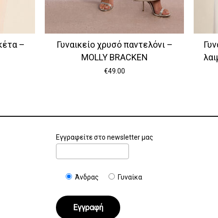
κέτα –
Γυναικείο χρυσό παντελόνι –
Γυν
MOLLY BRACKEN
λαι
€
49.00
Εγγραφείτε στο newsletter μας
Άνδρας
Γυναίκα