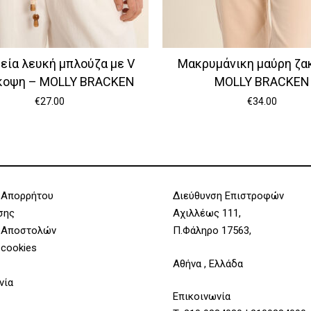
κεία λευκή μπλούζα με V
Μακρυμάνικη μαύρη ζα
κοψη – MOLLY BRACKEN
MOLLY BRACKEN
€
27.00
€
34.00
 Απορρήτου
Διεύθυνση Επιστροφών
σης
Αχιλλέως 111,
 Αποστολών
Π.Φάληρο 17563,
 cookies
Αθήνα , Ελλάδα
νία
Επικοινωνία