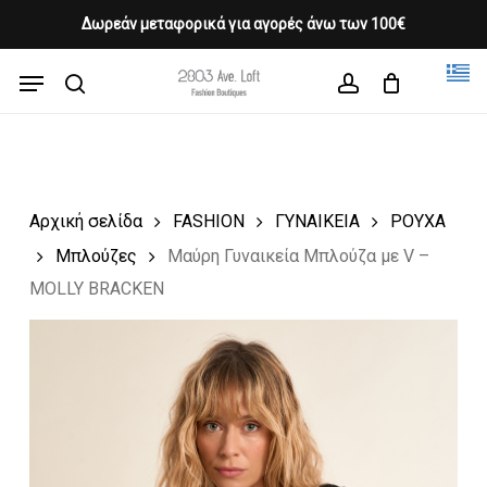
Skip
Δωρεάν μεταφορικά για αγορές άνω των 100€
Products
to
CLOSE
Cart
search
CART
main
Menu
Close
content
search
account
Menu
Αρχική σελίδα
FASHION
ΓΥΝΑΙΚΕΙΑ
ΡΟΥΧΑ
Μπλούζες
Μαύρη Γυναικεία Μπλούζα με V –
MOLLY BRACKEN