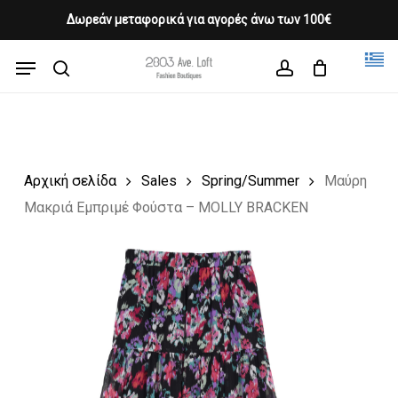
Skip
Δωρεάν μεταφορικά για αγορές άνω των 100€
Products
to
CLOSE
Cart
search
CART
main
Menu
Close
content
search
account
Menu
Αρχική σελίδα
Sales
Spring/Summer
Μαύρη
Μακριά Εμπριμέ Φούστα – MOLLY BRACKEN