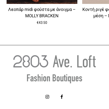
Λεοπάρ midi φούστα με άνοιγμα –
Κοντή ριγέ φ
MOLLY BRACKEN
μέση –
€
43.50