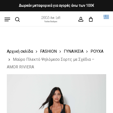
Skip
Δωρεάν μεταφορικά για αγορές άνω των 100€
Products
to
CLOSE
Cart
search
CART
main
Menu
Close
content
search
account
Menu
Αρχική σελίδα
FASHION
ΓΥΝΑΙΚΕΙΑ
ΡΟΥΧΑ
Μαύρο Πλεκτό Ψηλόμεσο Σορτς με Σχέδια –
AMOR RIVIERA