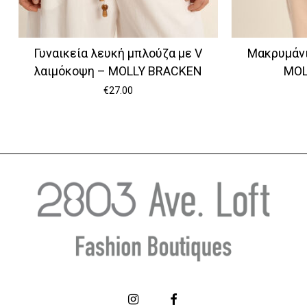
Γυναικεία λευκή μπλούζα με V
Μακρυμάνι
λαιμόκοψη – MOLLY BRACKEN
MOL
€
27.00