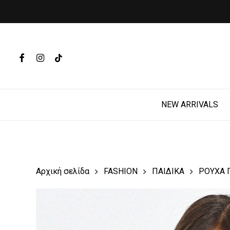
Skip
to
main
Products
content
search
FACEBOOK
INSTAGRAM
TIKTOK
Hit enter t
NEW ARRIVALS
Αρχική σελίδα
FASHION
ΠΑΙΔΙΚΑ
ΡΟΥΧΑ 