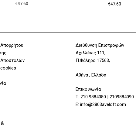
€
47.60
€
47.60
 Απορρήτου
Διεύθυνση Επιστροφών
σης
Αχιλλέως 111,
 Αποστολών
Π.Φάληρο 17563,
 cookies
Αθήνα , Ελλάδα
νία
Επικοινωνία
Τ:
210 9884080
|
2109884090
Υποσύνολο:
E:
info@2803aveloft.com
 &