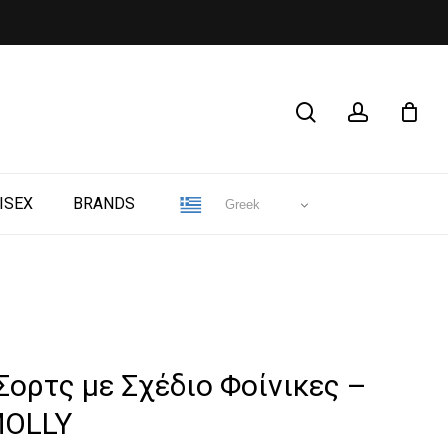
CLOSE
search
account
CART
ISEX
BRANDS
Greek
ορτς με Σχέδιο Φοίνικες –
MOLLY