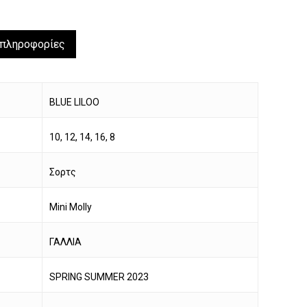
 πληροφορίες
BLUE LILOO
10, 12, 14, 16, 8
Σορτς
Mini Molly
ΓΑΛΛΙΑ
να προϊόν στο καλάθι σας.
SPRING SUMMER 2023
Go To Shop