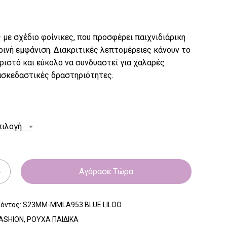
με σχέδιο φοίνικες, που προσφέρει παιχνιδιάρικη
ρινή εμφάνιση. Διακριτικές λεπτομέρειες κάνουν το
ιστό και εύκολο να συνδυαστεί για χαλαρές
ασκεδαστικές δραστηριότητες.
πιλογή
Αγόρασε Τώρα
ϊόντος:
S23MM-MMLA953 BLUE LILOO
ASHION
,
ΡΟΥΧΑ ΠΑΙΔΙΚΑ