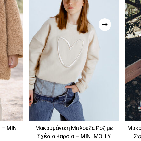
 – MINI
Μακρυμάνικη Μπλούζα Ροζ με
Μακρ
Σχέδιο Καρδιά – MINI MOLLY
Σχ