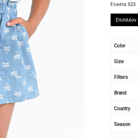
Ετικέτα:
S23
Επιπλέον
Color
Size
Filters
Brand
Country
Κανέ
Season