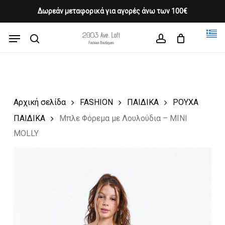
Skip
Δωρεάν μεταφορικά για αγορές άνω των 100€
Products
to
CLOSE
Cart
search
CART
main
Menu
Close
content
search
account
Menu
Αρχική σελίδα
FASHION
ΠΑΙΔΙΚΑ
ΡΟΥΧΑ
ΠΑΙΔΙΚΑ
Μπλε Φόρεμα με Λουλούδια – MINI
MOLLY