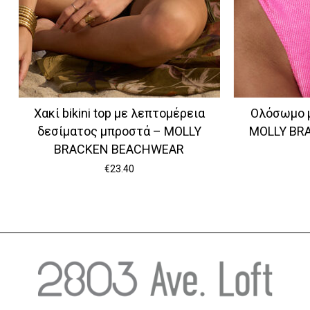
Χακί bikini top με λεπτομέρεια
Ολόσωμο 
δεσίματος μπροστά – MOLLY
MOLLY BR
BRACKEN BEACHWEAR
€
23.40