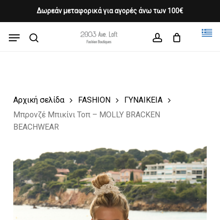
Skip
Δωρεάν μεταφορικά για αγορές άνω των 100€
Products
to
CLOSE
Cart
search
CART
main
Menu
Close
content
search
account
Menu
Αρχική σελίδα
FASHION
ΓΥΝΑΙΚΕΙΑ
Μπρονζέ Μπικίνι Τοπ – MOLLY BRACKEN
BEACHWEAR