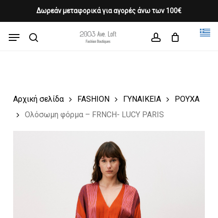
Skip
Δωρεάν μεταφορικά για αγορές άνω των 100€
Products
to
CLOSE
Cart
search
CART
main
Menu
Close
content
search
account
Menu
Αρχική σελίδα
FASHION
ΓΥΝΑΙΚΕΙΑ
ΡΟΥΧΑ
Ολόσωμη φόρμα – FRNCH- LUCY PARIS