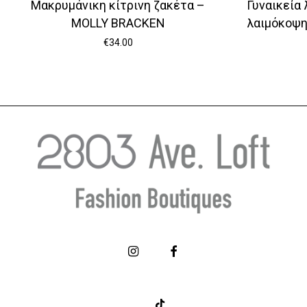
Μακρυμάνικη κίτρινη ζακέτα –
Γυναικεία 
MOLLY BRACKEN
λαιμόκοψ
€
34.00