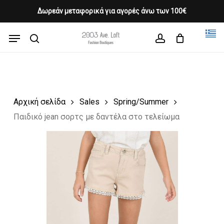
Skip
Δωρεάν μεταφορικά για αγορές άνω των 100€
Products
to
CLOSE
Cart
search
CART
main
Menu
Close
content
search
account
Menu
Αρχική σελίδα
Sales
Spring/Summer
Παιδικό jean σορτς με δαντέλα στο τελείωμα