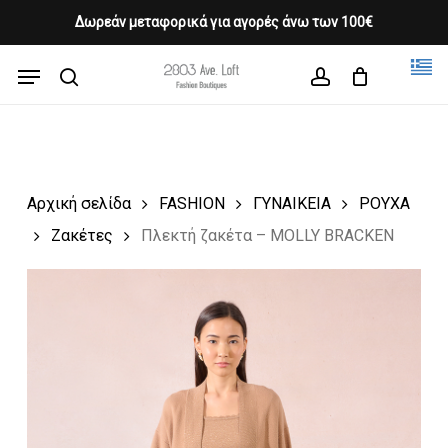
Skip
Δωρεάν μεταφορικά για αγορές άνω των 100€
Products
to
CLOSE
Cart
search
CART
main
Menu
Close
content
search
account
Menu
Αρχική σελίδα
FASHION
ΓΥΝΑΙΚΕΙΑ
ΡΟΥΧΑ
Ζακέτες
Πλεκτή ζακέτα – MOLLY BRACKEN