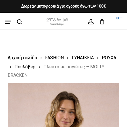
Skip
Δωρεάν μεταφορικά για αγορές άνω των 100€
Products
to
CLOSE
Cart
search
CART
main
Menu
Close
content
search
account
Menu
Αρχική σελίδα
FASHION
ΓΥΝΑΙΚΕΙΑ
ΡΟΥΧΑ
Πουλόβερ
Πλεκτό με παγιέτες – MOLLY
BRACKEN