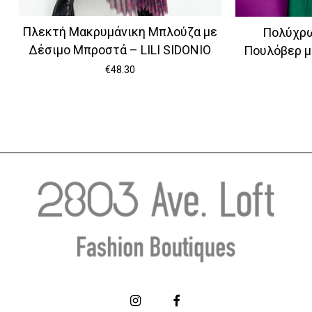
Πλεκτή Μακρυμάνικη Μπλούζα με
Πολύχρω
Δέσιμο Μπροστά – LILI SIDONIO
Πουλόβερ με
€
48.30