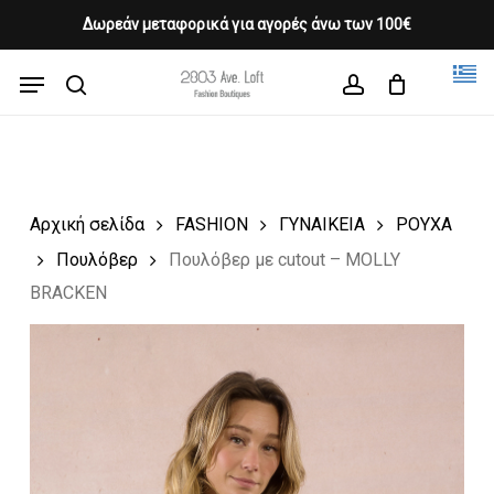
Skip
Δωρεάν μεταφορικά για αγορές άνω των 100€
Products
to
CLOSE
Cart
search
CART
main
Menu
Close
content
search
account
Menu
Αρχική σελίδα
FASHION
ΓΥΝΑΙΚΕΙΑ
ΡΟΥΧΑ
Πουλόβερ
Πουλόβερ με cutout – MOLLY
BRACKEN