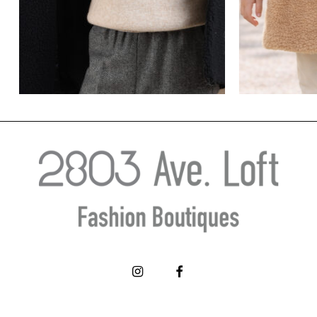
Μαύρο Γούνινο Πανωφόρι – MINI
Μπεζ Γούνι
MOLLY
€
47.60