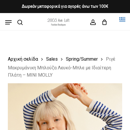
Skip
Δωρεάν μεταφορικά για αγορές άνω των 100€
Products
to
CLOSE
Cart
search
CART
main
Menu
Close
content
search
account
Menu
Αρχική σελίδα
Sales
Spring/Summer
Ριγέ
Μακρυμάνικη Μπλούζα Λευκό-Μπλε με Ιδιαίτερη
Πλάτη – MINI MOLLY