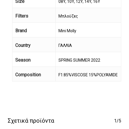
Size
08Y, 10Y, 12Y, 14Y, 16Y
Filters
Μπλούζες
Brand
Mini Molly
Κανένα προϊόν στο
Country
ΓΑΛΛΙΑ
καλάθι σας.
Season
SPRING SUMMER 2022
Go To Shop
Composition
F1:85%VISCOSE 15%POLYAMIDE
Σχετικά προϊόντα
1/5