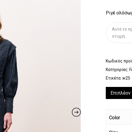
Ριγέ ολόσωμ
Αυτό το πρ
στιγμή.
Κωδικός προ
Κατηγορίες:
F
Ετικέτα:
w25
Επιπλέον
Color