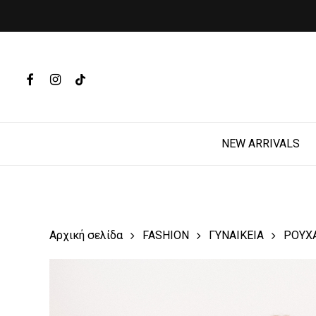
Skip
to
main
Products
content
search
FACEBOOK
INSTAGRAM
TIKTOK
Hit enter t
NEW ARRIVALS
Αρχική σελίδα
FASHION
ΓΥΝΑΙΚΕΙΑ
ΡΟΥΧ