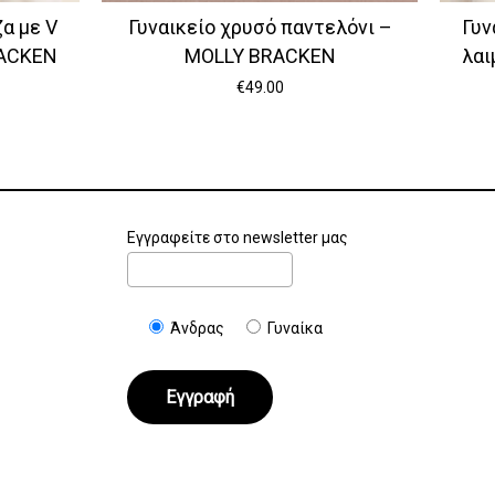
α με V
Γυναικείο χρυσό παντελόνι –
Γυν
RACKEN
MOLLY BRACKEN
λαι
€
49.00
Εγγραφείτε στο newsletter μας
Άνδρας
Γυναίκα
€
0.00