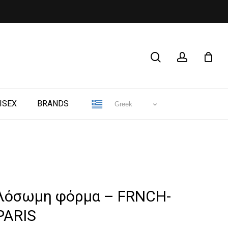
CLOSE
search
account
CART
ISEX
BRANDS
Greek
ολόσωμη φόρμα – FRNCH-
PARIS