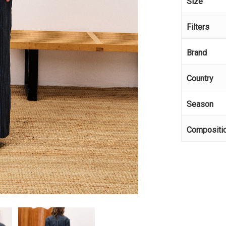
Size
Filters
Brand
Country
Season
Compositi
Κανέ