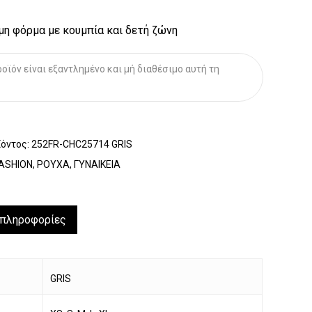
η φόρμα με κουμπία και δετή ζώνη
οϊόν είναι εξαντλημένο και μή διαθέσιμο αυτή τη
ϊόντος:
252FR-CHC25714 GRIS
ASHION
,
ΡΟΥΧΑ
,
ΓΥΝΑΙΚΕΙΑ
 πληροφορίες
GRIS