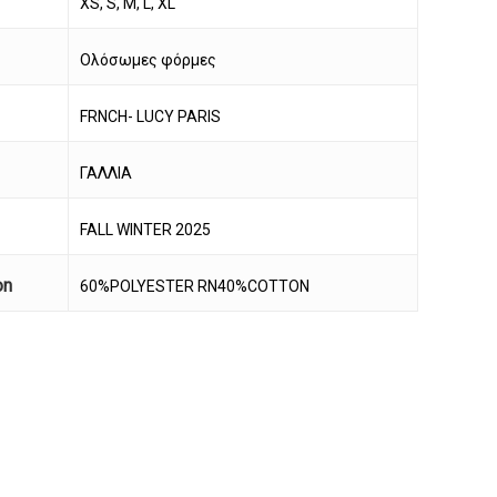
XS, S, M, L, XL
Ολόσωμες φόρμες
FRNCH- LUCY PARIS
ΓΑΛΛΙΑ
FALL WINTER 2025
on
60%POLYESTER RN40%COTTON
να προϊόν στο καλάθι σας.