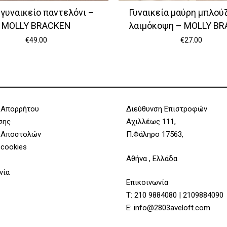
γυναικείο παντελόνι –
Γυναικεία μαύρη μπλούζ
MOLLY BRACKEN
λαιμόκοψη – MOLLY B
€
49.00
€
27.00
 Απορρήτου
Διεύθυνση Επιστροφών
σης
Αχιλλέως 111,
 Αποστολών
Π.Φάληρο 17563,
 cookies
Αθήνα , Ελλάδα
νία
Επικοινωνία
Τ:
210 9884080
|
2109884090
Υποσύνολο:
E:
info@2803aveloft.com