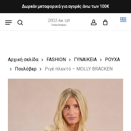
Skip
Δωρεάν μεταφορικά για αγορές άνω των 100€
Products
to
CLOSE
Cart
search
CART
main
Menu
Close
content
search
account
Menu
Αρχική σελίδα
FASHION
ΓΥΝΑΙΚΕΙΑ
ΡΟΥΧΑ
Πουλόβερ
Ριγέ πλεκτό – MOLLY BRACKEN