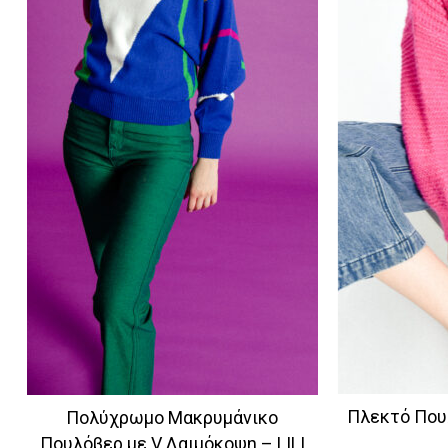
Πλεκτό Πουλ
Πολύχρωμο Μακρυμάνικο
Πουλόβερ με V Λαιμόκοψη – LILI