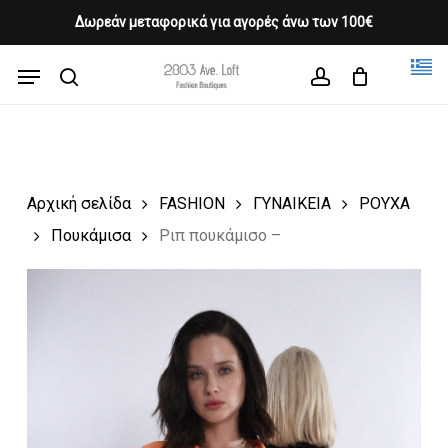
Skip
Δωρεάν μεταφορικά για αγορές άνω των 100€
Products
to
CLOSE
Cart
search
CART
main
Menu
Close
content
search
account
Menu
Αρχική σελίδα
FASHION
ΓΥΝΑΙΚΕΙΑ
ΡΟΥΧΑ
Πουκάμισα
Ριπ πουκάμισο –