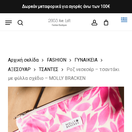
Skip
Δωρεάν μεταφορικά για αγορές άνω των 100€
Products
to
CLOSE
Cart
search
CART
main
Menu
Close
content
search
account
Menu
Αρχική σελίδα
FASHION
ΓΥΝΑΙΚΕΙΑ
ΑΞΕΣΟΥΑΡ
ΤΣΑΝΤΕΣ
Ροζ νεσεσέρ – τσαντάκι
με φύλλα σχέδιο – MOLLY BRACKEN