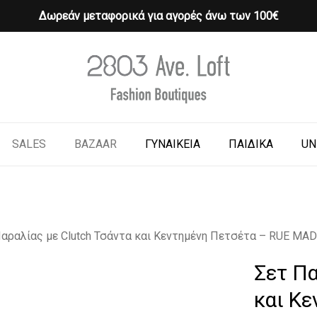
Δωρεάν μεταφορικά για αγορές άνω των 100€
Cart
o search or ESC to close
SALES
BAZAAR
ΓΥΝΑΙΚΕΙΑ
ΠΑΙΔΙΚΑ
UN
Παραλίας με Clutch Τσάντα και Κεντημένη Πετσέτα – RUE 
Σετ Πα
και Κ