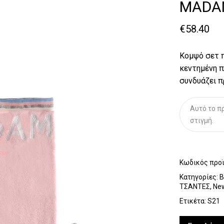
MADA
€
58.40
Κομψό σετ π
κεντημένη π
συνδυάζει π
Αυτό το πρ
στιγμή.
Κωδικός προ
Κατηγορίες:
ΤΣΑΝΤΕΣ
,
New
Ετικέτα:
S21