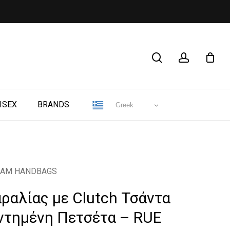
CLOSE
search
account
CART
ISEX
BRANDS
Greek
MADAM HANDBAGS
ραλίας με Clutch Τσάντα
εντημένη Πετσέτα – RUE