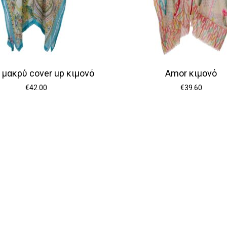
 μακρύ cover up κιμονό
Amor κιμονό
€
42.00
€
39.60