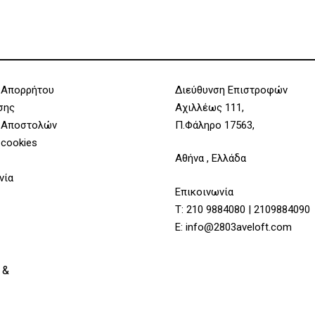
 Απορρήτου
Διεύθυνση Επιστροφών
σης
Αχιλλέως 111,
 Αποστολών
Π.Φάληρο 17563,
 cookies
Αθήνα , Ελλάδα
νία
Επικοινωνία
Τ:
210 9884080
|
2109884090
Υποσύνολο:
E:
info@2803aveloft.com
 &