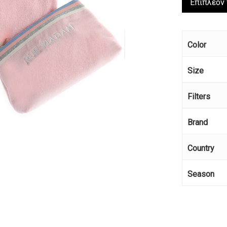
Επιπλέον
Color
Size
Filters
Brand
Country
Season
Κανέ