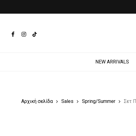
Skip
to
main
Products
content
search
FACEBOOK
INSTAGRAM
TIKTOK
Hit enter t
NEW ARRIVALS
Αρχική σελίδα
Sales
Spring/Summer
Σετ 