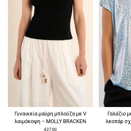
Γυναικεία μαύρη μπλούζα με V
Γαλάζιο μ
λαιμόκοψη – MOLLY BRACKEN
λεοπάρ σχ
€
27.00