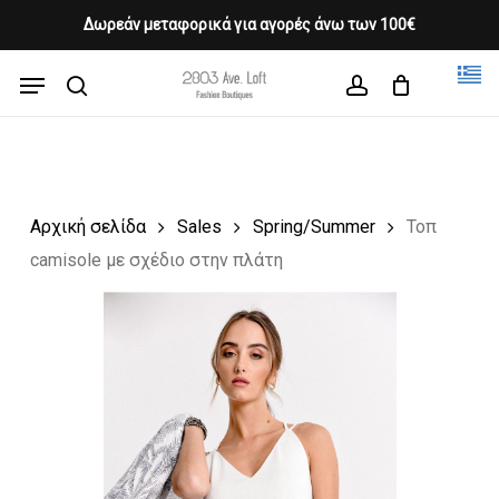
Skip
Δωρεάν μεταφορικά για αγορές άνω των 100€
Products
to
CLOSE
Cart
search
CART
main
Menu
Close
content
search
account
Menu
Αρχική σελίδα
Sales
Spring/Summer
Τοπ
camisole με σχέδιο στην πλάτη