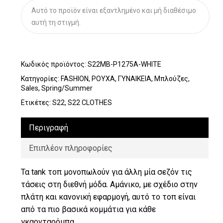
Αυτό το προϊόν είναι εξαντλημένο και μή διαθέσιμο
αυτή τη στιγμή.
Κωδικός προϊόντος:
S22MB-P1275A-WHITE
Κατηγορίες:
FASHION
,
ΡΟΥΧΑ
,
ΓΥΝΑΙΚΕΙΑ
,
Μπλούζες
,
Sales
,
Spring/Summer
Ετικέτες:
S22
,
S22 CLOTHES
Περιγραφή
Επιπλέον πληροφορίες
Τα tank τοπ μονοπωλούν για άλλη μία σεζόν τις
τάσεις στη διεθνή μόδα. Αμάνικο, με σχέδιο στην
πλάτη και κανονική εφαρμογή, αυτό το τοπ είναι
από τα πιο βασικά κομμάτια για κάθε
γκαρνταρόμπα.