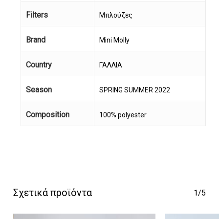
Filters
Μπλούζες
Brand
Mini Molly
Country
ΓΑΛΛΙΑ
Season
SPRING SUMMER 2022
Κανένα προϊόν στο
Composition
100% polyester
καλάθι σας.
Go To Shop
Σχετικά προϊόντα
1/5