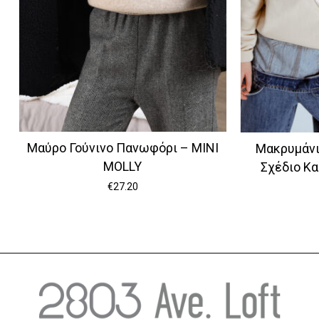
Μαύρο Γούνινο Πανωφόρι – MINI
Μακρυμάνι
MOLLY
Σχέδιο Κα
€
27.20