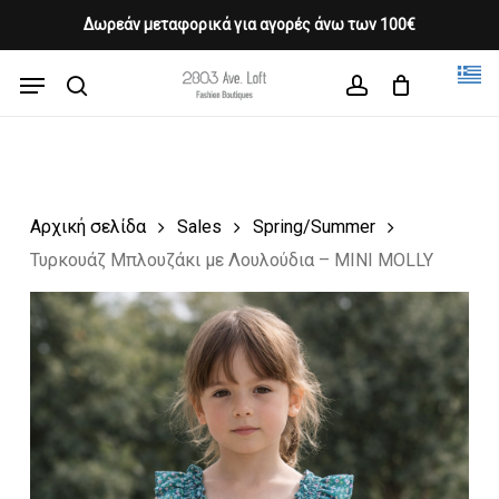
Skip
Δωρεάν μεταφορικά για αγορές άνω των 100€
Products
to
CLOSE
Cart
search
CART
main
Menu
Close
content
search
account
Menu
Αρχική σελίδα
Sales
Spring/Summer
Τυρκουάζ Μπλουζάκι με Λουλούδια – MINI MOLLY