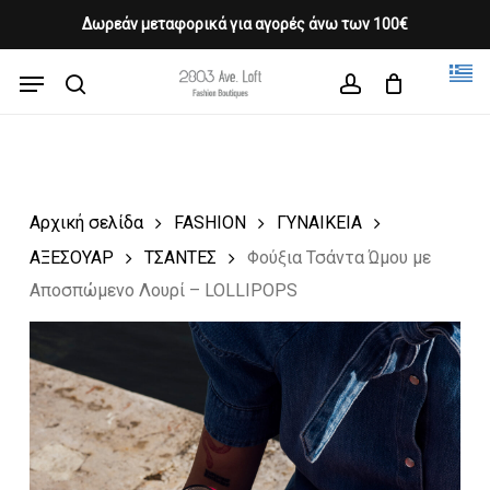
Skip
Δωρεάν μεταφορικά για αγορές άνω των 100€
Products
to
CLOSE
Cart
search
CART
main
Menu
Close
content
search
account
Menu
Αρχική σελίδα
FASHION
ΓΥΝΑΙΚΕΙΑ
ΑΞΕΣΟΥΑΡ
ΤΣΑΝΤΕΣ
Φούξια Τσάντα Ώμου με
Αποσπώμενο Λουρί – LOLLIPOPS