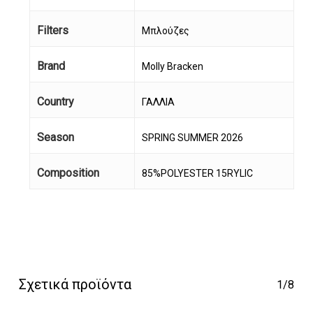
Filters
Μπλούζες
Brand
Molly Bracken
Country
ΓΑΛΛΙΑ
Season
SPRING SUMMER 2026
Κανένα προϊόν στο
Composition
85%POLYESTER 15RYLIC
καλάθι σας.
Go To Shop
Σχετικά προϊόντα
1/8