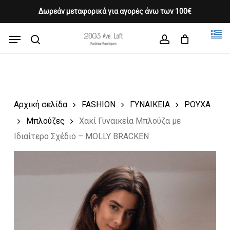
Skip
Δωρεάν μεταφορικά για αγορές άνω των 100€
Products
to
CLOSE
Cart
search
CART
main
Menu
Close
content
search
account
Menu
Αρχική σελίδα
FASHION
ΓΥΝΑΙΚΕΙΑ
ΡΟΥΧΑ
Μπλούζες
Χακί Γυναικεία Μπλούζα με
Ιδιαίτερο Σχέδιο – MOLLY BRACKEN