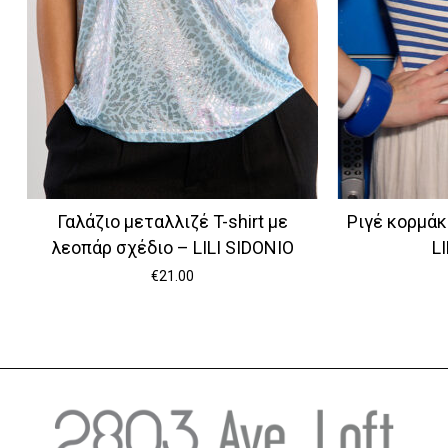
Γαλάζιο μεταλλιζέ T-shirt με
Ριγέ κορμάκι
λεοπάρ σχέδιο – LILI SIDONIO
L
€
21.00