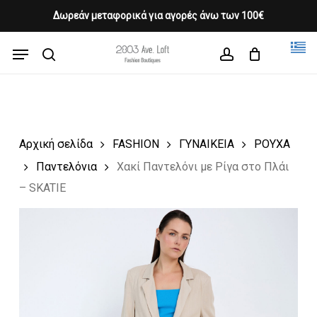
Skip
Δωρεάν μεταφορικά για αγορές άνω των 100€
Products
to
CLOSE
Cart
search
CART
main
Menu
Close
content
search
account
Menu
Αρχική σελίδα
FASHION
ΓΥΝΑΙΚΕΙΑ
ΡΟΥΧΑ
Παντελόνια
Χακί Παντελόνι με Ρίγα στο Πλάι
– SKATIE