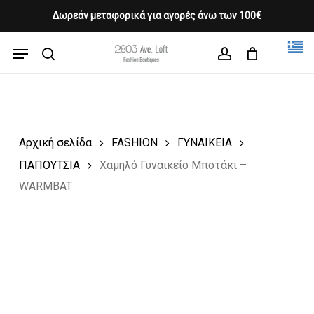
Skip
Δωρεάν μεταφορικά για αγορές άνω των 100€
Products
to
CLOSE
Cart
search
CART
main
Menu
Close
content
search
account
Menu
Αρχική σελίδα
FASHION
ΓΥΝΑΙΚΕΙΑ
ΠΑΠΟΥΤΣΙΑ
Χαμηλό Γυναικείο Μποτάκι –
WARMBAT