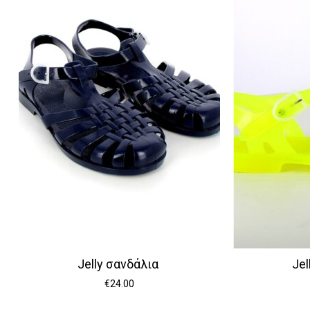
Jelly σανδάλια
Je
€
24.00