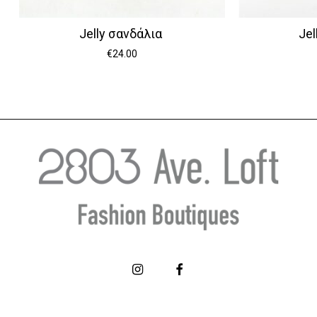
Jelly σανδάλια
Je
€
24.00