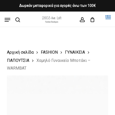
Skip
Δωρεάν μεταφορικά για αγορές άνω των 100€
Products
to
CLOSE
Cart
search
CART
main
Menu
Close
content
search
account
Menu
Αρχική σελίδα
FASHION
ΓΥΝΑΙΚΕΙΑ
ΠΑΠΟΥΤΣΙΑ
Χαμηλό Γυναικείο Μποτάκι –
WARMBAT