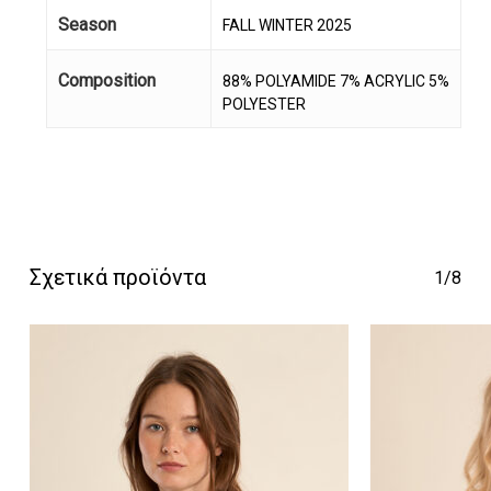
Season
FALL WINTER 2025
Κανένα προϊόν στο
Composition
88% POLYAMIDE 7% ACRYLIC 5%
POLYESTER
καλάθι σας.
Go To Shop
Σχετικά προϊόντα
1/8