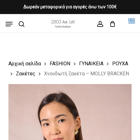
Skip
Δωρεάν μεταφορικά για αγορές άνω των 100€
Products
to
CLOSE
Cart
search
CART
main
Menu
Close
content
search
account
Menu
Αρχική σελίδα
FASHION
ΓΥΝΑΙΚΕΙΑ
ΡΟΥΧΑ
Ζακέτες
Χνουδωτή ζακέτα – MOLLY BRACKEN