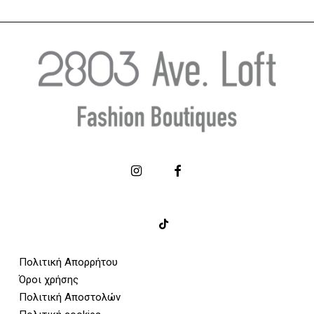
Μακρυμάνικη μαύρη ζακέτα –
Ριγέ Πλεκτή
MOLLY BRACKEN
– MOLLY B
€
34.00
Πολιτική Απορρήτου
Όροι χρήσης
Πολιτική Αποστολών