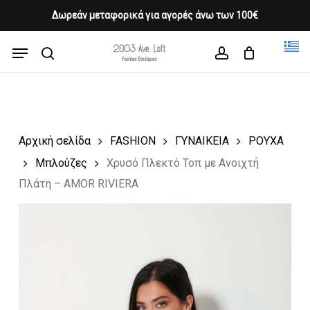
Skip
Δωρεάν μεταφορικά για αγορές άνω των 100€
Products
to
CLOSE
Cart
search
CART
main
Menu
Close
content
search
account
Menu
Αρχική σελίδα
FASHION
ΓΥΝΑΙΚΕΙΑ
ΡΟΥΧΑ
Μπλούζες
Χρυσό Πλεκτό Τοπ με Ανοιχτή
Πλάτη – AMOR RIVIERA