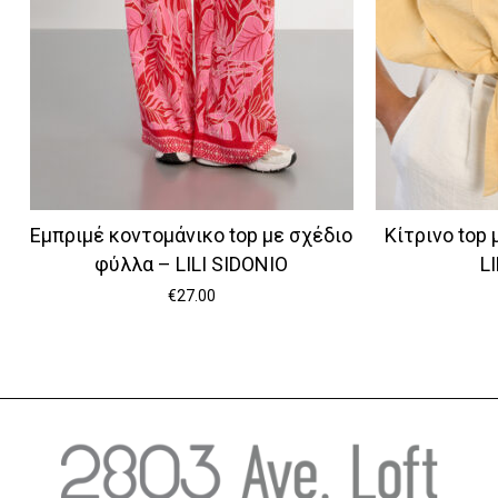
Εμπριμέ κοντομάνικο top με σχέδιο
Κίτρινο top
φύλλα – LILI SIDONIO
L
€
27.00