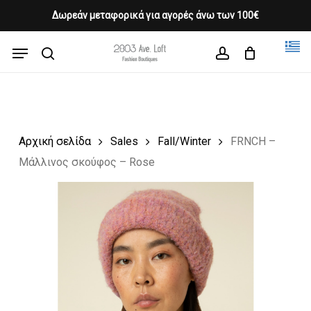
Skip
Δωρεάν μεταφορικά για αγορές άνω των 100€
Products
to
CLOSE
Cart
search
CART
main
Menu
Close
content
search
account
Menu
Αρχική σελίδα
Sales
Fall/Winter
FRNCH –
Μάλλινος σκούφος – Rose