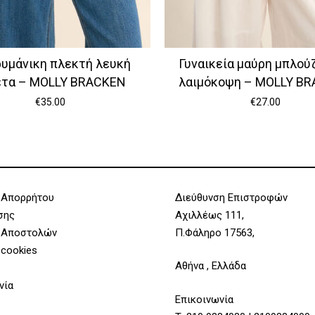
υμάνικη πλεκτή λευκή
Γυναικεία μαύρη μπλούζ
έτα – MOLLY BRACKEN
λαιμόκοψη – MOLLY B
€
35.00
€
27.00
 Απορρήτου
Διεύθυνση Επιστροφών
σης
Αχιλλέως 111,
 Αποστολών
Π.Φάληρο 17563,
 cookies
Αθήνα , Ελλάδα
νία
Επικοινωνία