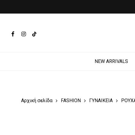
Skip
to
main
Products
content
search
FACEBOOK
INSTAGRAM
TIKTOK
Hit enter t
NEW ARRIVALS
Αρχική σελίδα
FASHION
ΓΥΝΑΙΚΕΙΑ
ΡΟΥΧ