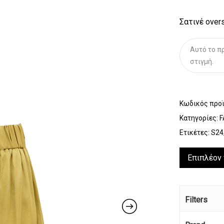
Σατινέ over
Αυτό το πρ
στιγμή.
Κωδικός προ
Κατηγορίες:
F
Ετικέτες:
S24
Επιπλέον
Filters