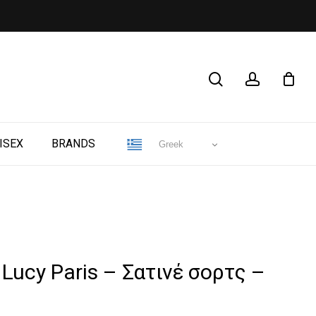
CLOSE
search
account
CART
ISEX
BRANDS
Greek
 Lucy Paris – Σατινέ σορτς –