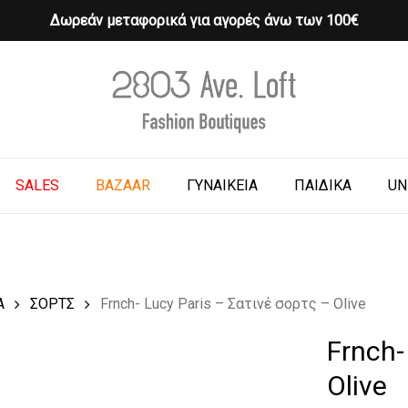
Δωρεάν μεταφορικά για αγορές άνω των 100€
Cart
o search or ESC to close
SALES
BAZAAR
ΓΥΝΑΙΚΕΙΑ
ΠΑΙΔΙΚΑ
UN
Α
ΣΟΡΤΣ
Frnch- Lucy Paris – Σατινέ σορτς – Olive
Frnch-
Olive