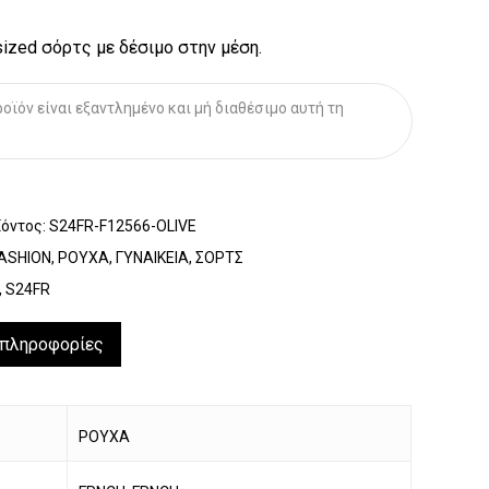
sized σόρτς με δέσιμο στην μέση.
οϊόν είναι εξαντλημένο και μή διαθέσιμο αυτή τη
ϊόντος:
S24FR-F12566-OLIVE
ASHION
,
ΡΟΥΧΑ
,
ΓΥΝΑΙΚΕΙΑ
,
ΣΟΡΤΣ
,
S24FR
 πληροφορίες
ΡΟΥΧΑ