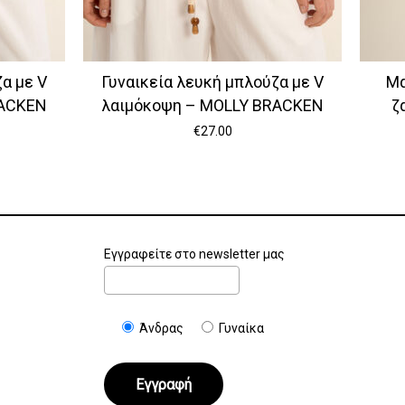
α με V
Γυναικεία λευκή μπλούζα με V
Μα
RACKEN
λαιμόκοψη – MOLLY BRACKEN
ζ
€
27.00
Εγγραφείτε στο newsletter μας
Άνδρας
Γυναίκα