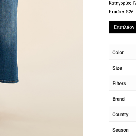
Κατηγορίες:
F
Ετικέτα:
S26
Επιπλέον
Color
Size
Filters
Brand
Κανέ
Country
Season