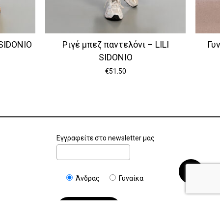
 SIDONIO
Ριγέ μπεζ παντελόνι – LILI
Γυ
SIDONIO
€
51.50
Εγγραφείτε στο newsletter μας
€
0.00
Καλάθι
Ταμείο
Άνδρας
Γυναίκα