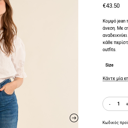
€
43.50
Κομψό jean 
άνεση. Με c
αναδεικνύει 
κάθε περίστ
outfits.
Size
Κάντε μία ε
Κωδικός προ