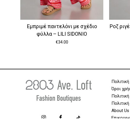
Εμπριμέ παντελόνι με σχέδιο
Ροζ ριγέ
φύλλα – LILI SIDONIO
€
34.00
Πολιτική
Όροι χρή
Πολιτική
Πολιτική
About Us
Επικοινω