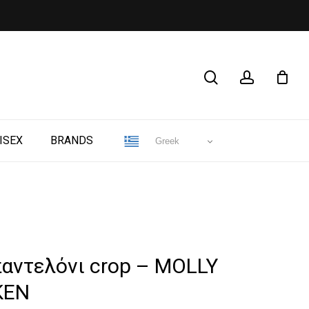
CLOSE
search
account
CART
ISEX
BRANDS
Greek
παντελόνι crop – MOLLY
KEN