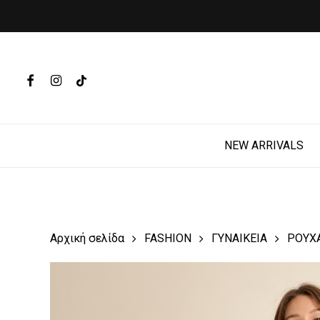
Skip
to
main
Products
content
search
FACEBOOK
INSTAGRAM
TIKTOK
Hit enter t
NEW ARRIVALS
Αρχική σελίδα
FASHION
ΓΥΝΑΙΚΕΙΑ
ΡΟΥΧ