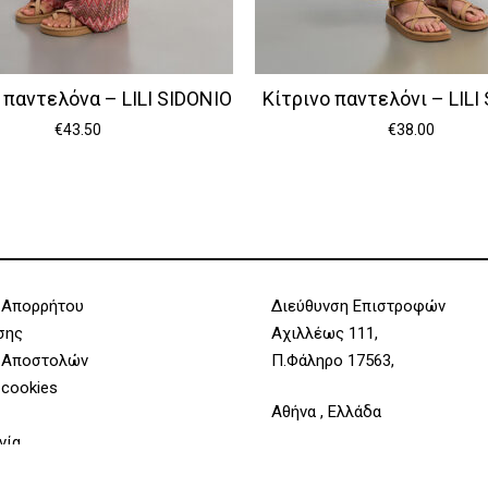
 παντελόνα – LILI SIDONIO
Κίτρινο παντελόνι – LILI
€
43.50
€
38.00
 Απορρήτου
Διεύθυνση Επιστροφών
Υποσύνολο:
σης
Αχιλλέως 111,
 Αποστολών
Π.Φάληρο 17563,
 cookies
Αθήνα , Ελλάδα
νία
Επικοινωνία