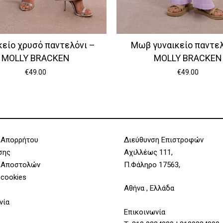
κείο χρυσό παντελόνι –
Μωβ γυναικείο παντελ
MOLLY BRACKEN
MOLLY BRACKEN
€
49.00
€
49.00
 Απορρήτου
Διεύθυνση Επιστροφών
σης
Αχιλλέως 111,
 Αποστολών
Π.Φάληρο 17563,
 cookies
Αθήνα , Ελλάδα
νία
Επικοινωνία