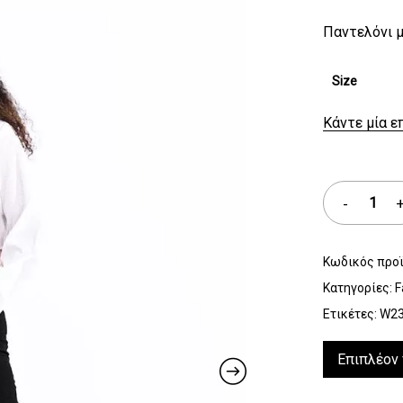
Παντελόνι μ
Size
Κάντε μία ε
Κωδικός προ
Κατηγορίες:
F
Ετικέτες:
W2
Επιπλέον