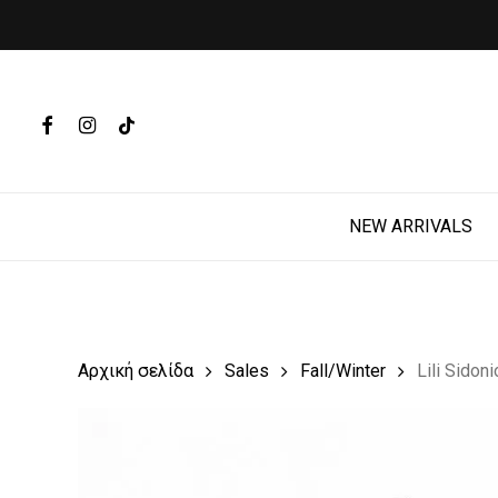
Skip
to
main
Products
content
search
FACEBOOK
INSTAGRAM
TIKTOK
Hit enter t
NEW ARRIVALS
Αρχική σελίδα
Sales
Fall/Winter
Lili Sido