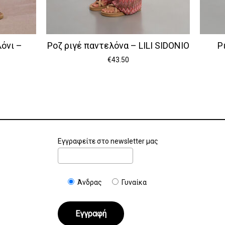
όνι –
Ροζ ριγέ παντελόνα – LILI SIDONIO
Ρ
€
43.50
Εγγραφείτε στο newsletter μας
Άνδρας
Γυναίκα