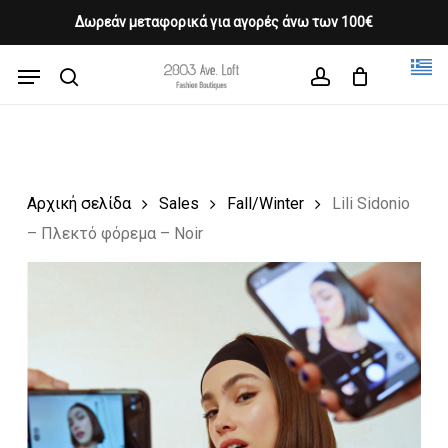
Skip
Δωρεάν μεταφορικά για αγορές άνω των 100€
Products
to
CLOSE
Cart
search
CART
main
Menu
Close
content
search
account
Menu
Αρχική σελίδα
Sales
Fall/Winter
Lili Sidonio
– Πλεκτό φόρεμα – Noir