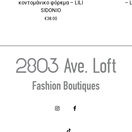
κοντομάνικο φόρεμα – LILI
– 
SIDONIO
€
38.00