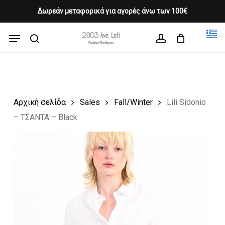
Skip
Δωρεάν μεταφορικά για αγορές άνω των 100€
Products
to
CLOSE
Cart
search
CART
main
Menu
Close
content
search
account
Menu
Αρχική σελίδα
Sales
Fall/Winter
Lili Sidonio
– ΤΣΑΝΤΑ – Black