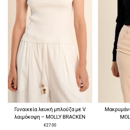
Γυναικεία λευκή μπλούζα με V
Μακρυμάνι
λαιμόκοψη – MOLLY BRACKEN
MOL
€
27.00