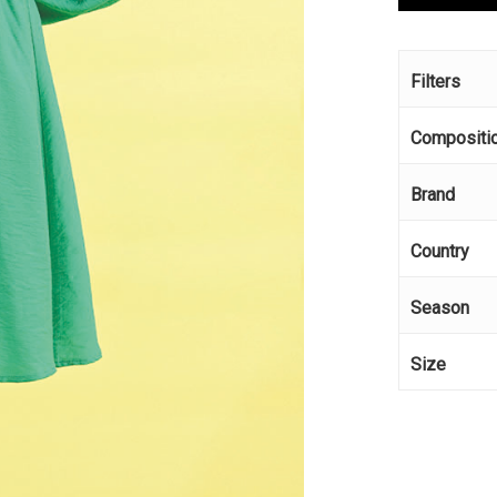
Filters
Compositi
Brand
Country
Season
Size