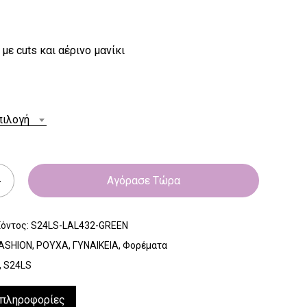
με cuts και αέρινο μανίκι
πιλογή
Αγόρασε Τώρα
ϊόντος:
S24LS-LAL432-GREEN
ASHION
,
ΡΟΥΧΑ
,
ΓΥΝΑΙΚΕΙΑ
,
Φορέματα
,
S24LS
 πληροφορίες