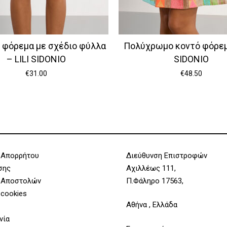
 φόρεμα με σχέδιο φύλλα
Πολύχρωμο κοντό φόρεμα
– LILI SIDONIO
SIDONIO
€
31.00
€
48.50
 Απορρήτου
Διεύθυνση Επιστροφών
σης
Αχιλλέως 111,
 Αποστολών
Π.Φάληρο 17563,
 cookies
Αθήνα , Ελλάδα
νία