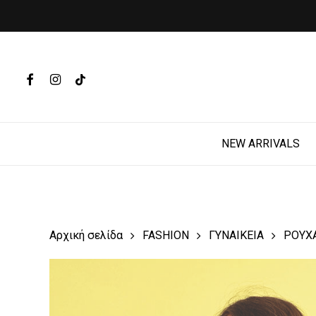
Skip
to
main
Products
content
search
FACEBOOK
INSTAGRAM
TIKTOK
Hit enter t
NEW ARRIVALS
Αρχική σελίδα
FASHION
ΓΥΝΑΙΚΕΙΑ
ΡΟΥΧ