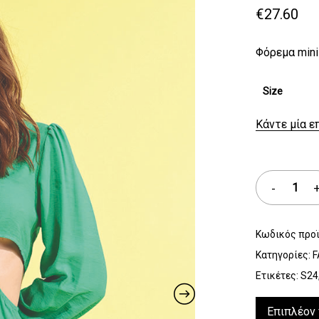
€
27.60
Φόρεμα mini 
Size
Κάντε μία ε
Κωδικός προ
Κατηγορίες:
F
Ετικέτες:
S24
Επιπλέον