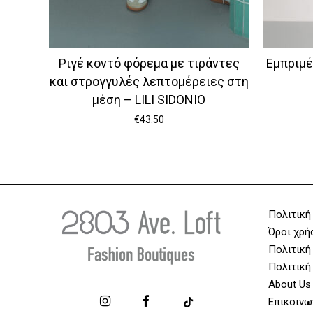
Ριγέ κοντό φόρεμα με τιράντες
Εμπριμέ
και στρογγυλές λεπτομέρειες στη
μέση – LILI SIDONIO
€
43.50
Πολιτική
Όροι χρή
Πολιτική
Πολιτική
About Us
Επικοινω