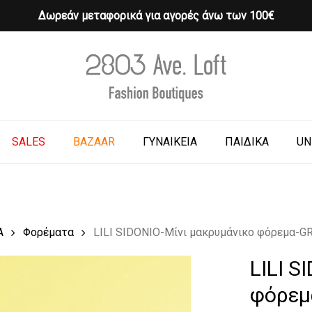
Δωρεάν μεταφορικά για αγορές άνω των 100€
Cart
o search or ESC to close
SALES
BAZAAR
ΓΥΝΑΙΚΕΙΑ
ΠΑΙΔΙΚΑ
UN
Α
Φορέματα
LILI SIDONIO-Μίνι μακρυμάνικο φόρεμα-G
LILI S
φόρεμ