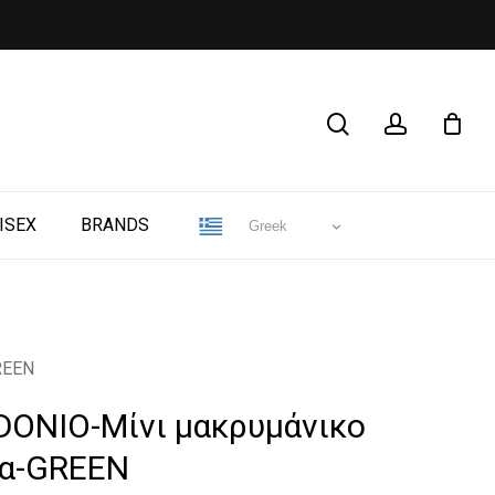
CLOSE
search
account
CART
ISEX
BRANDS
Greek
REEN
IDONIO-Μίνι μακρυμάνικο
α-GREEN