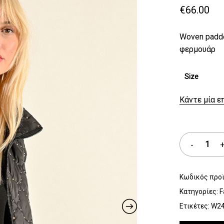
€
66.00
Woven padd
φερμουάρ
Size
Κάντε μία ε
Κωδικός προ
Κατηγορίες:
F
Ετικέτες:
W2