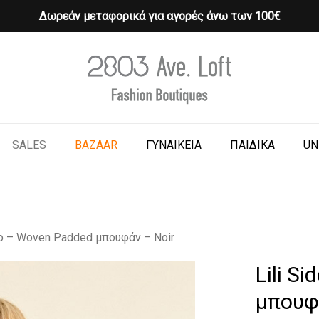
Δωρεάν μεταφορικά για αγορές άνω των 100€
Cart
o search or ESC to close
SALES
BAZAAR
ΓΥΝΑΙΚΕΙΑ
ΠΑΙΔΙΚΑ
UN
nio – Woven Padded μπουφάν – Noir
Lili S
μπουφ