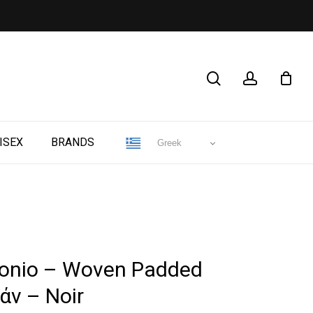
CLOSE
search
account
CART
ISEX
BRANDS
Greek
idonio – Woven Padded
άν – Noir