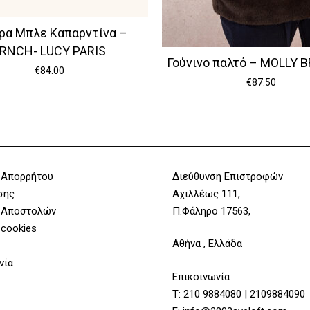
ρα Μπλε Καπαρντίνα –
RNCH- LUCY PARIS
Γούνινο παλτό – MOLLY 
€
84.00
€
87.50
 Απορρήτου
Διεύθυνση Επιστροφών
σης
Αχιλλέως 111,
 Αποστολών
Π.Φάληρο 17563,
 cookies
Αθήνα , Ελλάδα
νία
Επικοινωνία
Τ:
210 9884080
|
2109884090