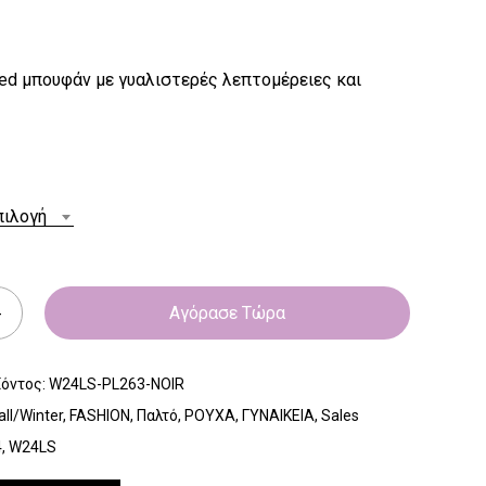
ed μπουφάν με γυαλιστερές λεπτομέρειες και
πιλογή
Αγόρασε Τώρα
ϊόντος:
W24LS-PL263-NOIR
all/Winter
,
FASHION
,
Παλτό
,
ΡΟΥΧΑ
,
ΓΥΝΑΙΚΕΙΑ
,
Sales
4
,
W24LS