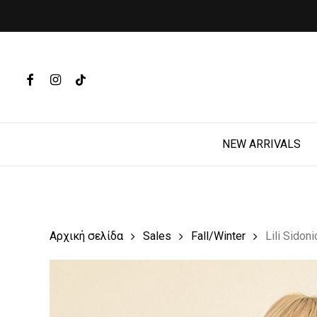
Skip
to
main
Products
content
search
FACEBOOK
INSTAGRAM
TIKTOK
Hit enter t
NEW ARRIVALS
Αρχική σελίδα
Sales
Fall/Winter
Lili Sido