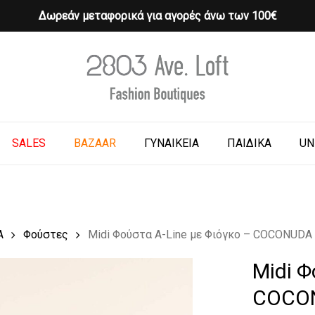
Δωρεάν μεταφορικά για αγορές άνω των 100€
Cart
o search or ESC to close
SALES
BAZAAR
ΓΥΝΑΙΚΕΙΑ
ΠΑΙΔΙΚΑ
UN
Α
Φούστες
Midi Φούστα A-Line με Φιόγκο – COCONUDA
Midi Φ
COCO