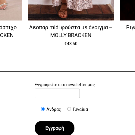
λάστιχο
Λεοπάρ midi φούστα με άνοιγμα –
Ριγ
ACKEN
MOLLY BRACKEN
€
43.50
Εγγραφείτε στο newsletter μας
Άνδρας
Γυναίκα