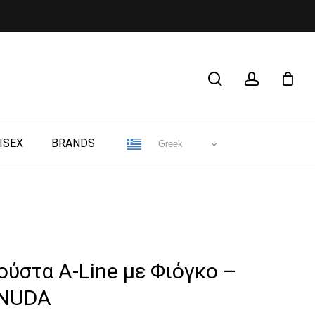
CLOSE
search
account
CART
ISEX
BRANDS
Greek
ούστα A-Line με Φιόγκο –
NUDA