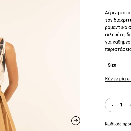
Αέρινη και 
τον διακριτ
ρομαντικό σ
σιλουέτα, δ
για καθημερ
περιστάσεις
Size
Κάντε μία ε
Κωδικός προ