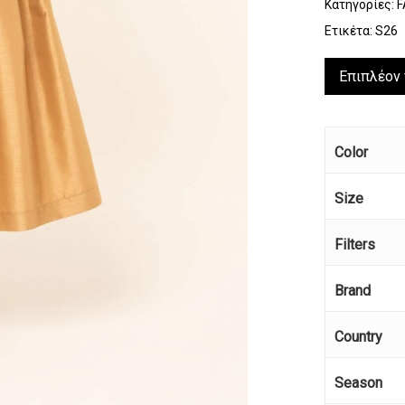
Κατηγορίες:
F
Ετικέτα:
S26
Επιπλέον
Color
Size
Filters
Brand
Country
Season