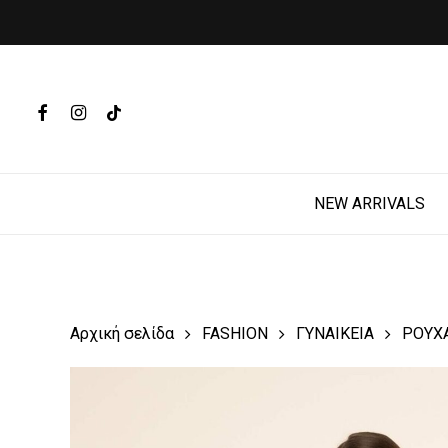
Skip
to
main
Products
content
search
FACEBOOK
INSTAGRAM
TIKTOK
Hit enter t
NEW ARRIVALS
Αρχική σελίδα
FASHION
ΓΥΝΑΙΚΕΙΑ
ΡΟΥΧ