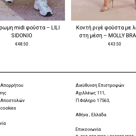
ωμη midi φούστα – LILI
Κοντή ριγέ φούστα με 
SIDONIO
στη μέση – MOLLY BR
€
48.50
€
43.50
 Απορρήτου
Διεύθυνση Επιστροφών
σης
Αχιλλέως 111,
 Αποστολών
Π.Φάληρο 17563,
 cookies
Αθήνα , Ελλάδα
νία
Επικοινωνία