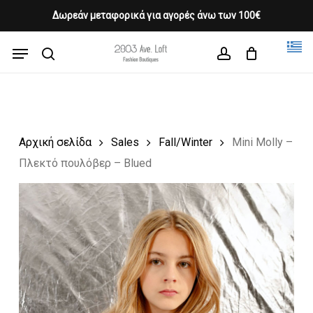
Skip
Δωρεάν μεταφορικά για αγορές άνω των 100€
Products
to
CLOSE
Cart
search
CART
main
Menu
Close
content
search
account
Menu
Αρχική σελίδα
Sales
Fall/Winter
Mini Molly –
Πλεκτό πουλόβερ – Blued