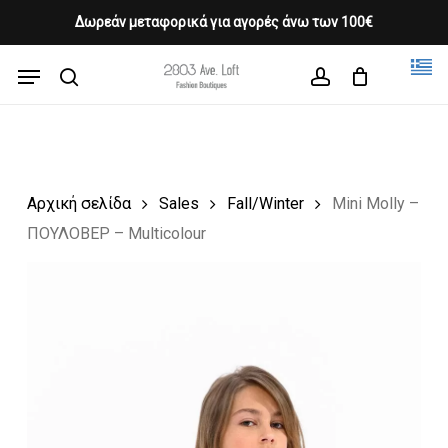
Skip
Δωρεάν μεταφορικά για αγορές άνω των 100€
Products
to
CLOSE
Cart
search
CART
main
Menu
Close
content
search
account
Menu
Αρχική σελίδα
Sales
Fall/Winter
Mini Molly –
ΠΟΥΛΟΒΕΡ – Multicolour