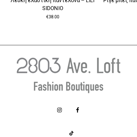
Λευκή ελαστική παντελόνα – LILI
Ριγέ μπεζ πα
SIDONIO
€
38.00