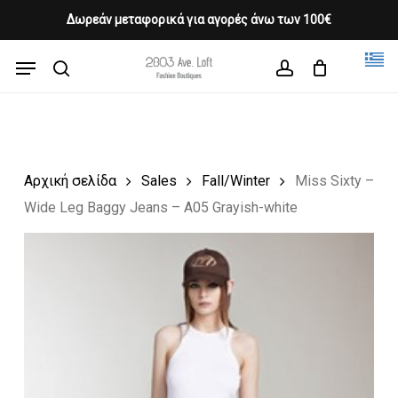
Skip
Δωρεάν μεταφορικά για αγορές άνω των 100€
Products
to
CLOSE
Cart
search
CART
main
Menu
Close
content
search
account
Menu
Αρχική σελίδα
Sales
Fall/Winter
Miss Sixty –
Wide Leg Baggy Jeans – A05 Grayish-white