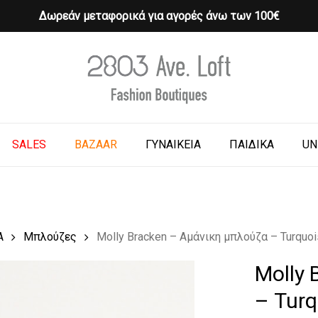
Δωρεάν μεταφορικά για αγορές άνω των 100€
Cart
o search or ESC to close
SALES
BAZAAR
ΓΥΝΑΙΚΕΙΑ
ΠΑΙΔΙΚΑ
UN
Α
Μπλούζες
Molly Bracken – Αμάνικη μπλούζα – Turquo
Molly 
– Turq