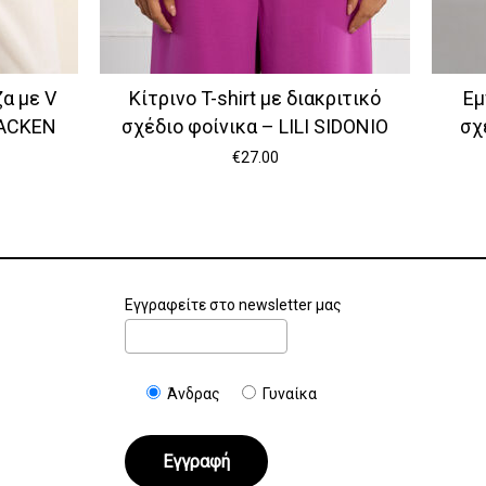
α με V
Κίτρινο T-shirt με διακριτικό
Εμ
RACKEN
σχέδιο φοίνικα – LILI SIDONIO
σχ
€
27.00
Εγγραφείτε στο newsletter μας
Άνδρας
Γυναίκα