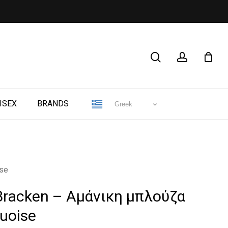
CLOSE
search
account
CART
ISEX
BRANDS
Greek
ise
Bracken – Αμάνικη μπλούζα
uoise