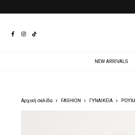
Skip
to
main
Products
content
search
FACEBOOK
INSTAGRAM
TIKTOK
Hit enter t
NEW ARRIVALS
Αρχική σελίδα
FASHION
ΓΥΝΑΙΚΕΙΑ
ΡΟΥΧ