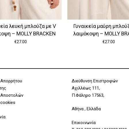
κεία λευκή μπλούζα με V
Γυναικεία μαύρη μπλούζ
κοψη – MOLLY BRACKEN
λαιμόκοψη – MOLLY B
€
27.00
€
27.00
 Απορρήτου
Διεύθυνση Επιστροφών
σης
Αχιλλέως 111,
 Αποστολών
Π.Φάληρο 17563,
 cookies
Αθήνα , Ελλάδα
νία
Επικοινωνία