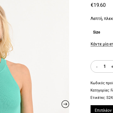
€
19.60
Λεπτή, πλεκ
Size
Κάντε μία ε
Κωδικός προ
Κατηγορίες:
F
Ετικέτες:
S24
Επιπλέον