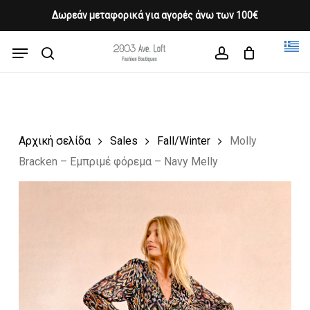
Skip
Δωρεάν μεταφορικά για αγορές άνω των 100€
Products
to
CLOSE
Cart
search
CART
main
Menu
Close
content
search
account
Menu
Αρχική σελίδα
Sales
Fall/Winter
Molly
Bracken – Εμπριμέ φόρεμα – Navy Melly