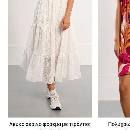
Λευκό αέρινο φόρεμα με τιράντες
Πολύχρω