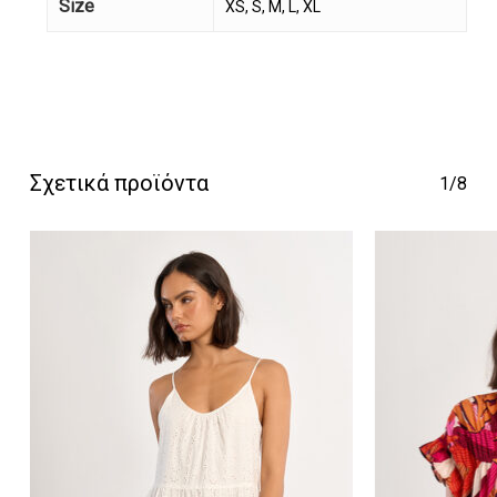
Size
XS, S, M, L, XL
Κανένα προϊόν στο
καλάθι σας.
Σχετικά προϊόντα
1/8
Go To Shop