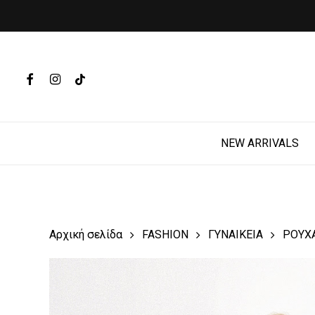
Skip
to
main
Products
content
search
FACEBOOK
INSTAGRAM
TIKTOK
Hit enter t
NEW ARRIVALS
Αρχική σελίδα
FASHION
ΓΥΝΑΙΚΕΙΑ
ΡΟΥΧ