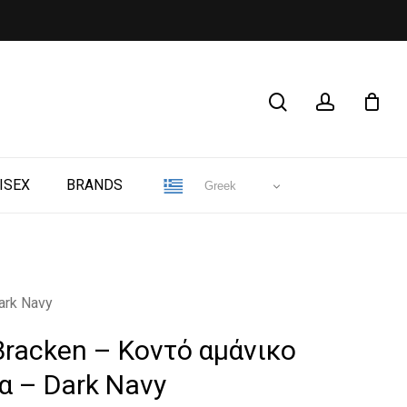
CLOSE
search
account
CART
ISEX
BRANDS
Greek
ark Navy
Bracken – Κοντό αμάνικο
α – Dark Navy