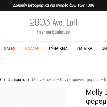
Δωρεάν μεταφορικά για αγορές άνω των 100€
Cart
o search or ESC to close
SALES
BAZAAR
ΓΥΝΑΙΚΕΙΑ
ΠΑΙΔΙΚΑ
UN
Α
Φορέματα
Molly Bracken – Κοντό αμάνικο φόρεμα – D
Molly 
φόρεμ