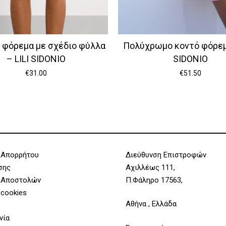
 φόρεμα με σχέδιο φύλλα
Πολύχρωμο κοντό φόρεμα
– LILI SIDONIO
SIDONIO
€
31.00
€
51.50
 Απορρήτου
Διεύθυνση Επιστροφών
σης
Αχιλλέως 111,
 Αποστολών
Π.Φάληρο 17563,
 cookies
Αθήνα , Ελλάδα
νία