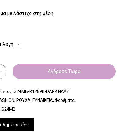
μα με λάστιχο στη μέση.
πιλογή
Αγόρασε Τώρα
ϊόντος:
S24MB-R1289B-DARK NAVY
ASHION
,
ΡΟΥΧΑ
,
ΓΥΝΑΙΚΕΙΑ
,
Φορέματα
,
S24MB
 πληροφορίες