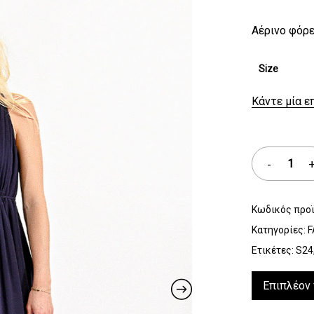
Αέρινο φόρε
Size
Κάντε μία ε
Κωδικός προ
Κατηγορίες:
F
Ετικέτες:
S24
Επιπλέον